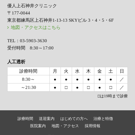
優人上石神井クリニック
〒177-0044
東京都練馬区上石神井1-13-13 SKYビル 3・4・5・6F
地図・アクセスはこちら
TEL：03-5903-3630
受付時間 8:30～17:00
人工透析
診療時間
月
火
水
木
金
土
日
8:30～
●
●
●
●
●
●
／
～21:30
●
□
●
□
●
□
／
□は19時まで診療
診療時間
送迎案内
はじめての方へ
治療と特徴
医院案内
地図・アクセス
採用情報